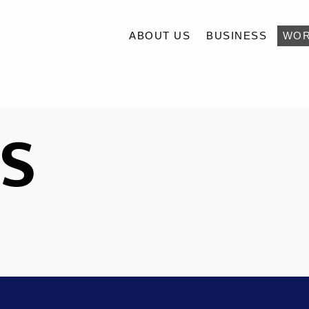
ABOUT US
BUSINESS
WO
ABOUT US
S
BUSINESS
WORKS
ACCESS
TOPICS
CONTACT
RECRUIT